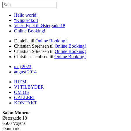
Hello world!
“Klippe”kort
Vi er flyttet til Østergade 18
Online Booking!
Daniella
til
Online Booking!
Christian Sørensen
til
Online Booking!
Christian Sørensen
til
Online Booking!
Christina Jacobsen
til
Online Booking!
maj 2023
august 2014
HJEM
VI TILBYDER
OM OS
GALLERI
KONTAKT
Salon Monroe
Østergade 18
6500 Vojens
Danmark