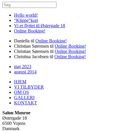
Hello world!
“Klippe”kort
Vi er flyttet til Østergade 18
Online Booking!
Daniella
til
Online Booking!
Christian Sørensen
til
Online Booking!
Christian Sørensen
til
Online Booking!
Christina Jacobsen
til
Online Booking!
maj 2023
august 2014
HJEM
VI TILBYDER
OM OS
GALLERI
KONTAKT
Salon Monroe
Østergade 18
6500 Vojens
Danmark