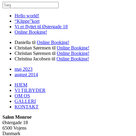
Hello world!
“Klippe”kort
Vi er flyttet til Østergade 18
Online Booking!
Daniella
til
Online Booking!
Christian Sørensen
til
Online Booking!
Christian Sørensen
til
Online Booking!
Christina Jacobsen
til
Online Booking!
maj 2023
august 2014
HJEM
VI TILBYDER
OM OS
GALLERI
KONTAKT
Salon Monroe
Østergade 18
6500 Vojens
Danmark