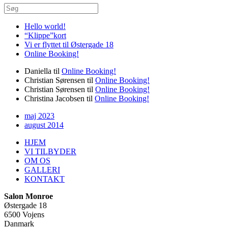
Hello world!
“Klippe”kort
Vi er flyttet til Østergade 18
Online Booking!
Daniella
til
Online Booking!
Christian Sørensen
til
Online Booking!
Christian Sørensen
til
Online Booking!
Christina Jacobsen
til
Online Booking!
maj 2023
august 2014
HJEM
VI TILBYDER
OM OS
GALLERI
KONTAKT
Salon Monroe
Østergade 18
6500 Vojens
Danmark